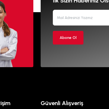
İlk Sizin Haberiniz Ols
Abone Ol
rişim
Güvenli Alışveriş