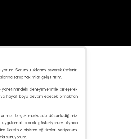
ıyorum. Sorumluluklarımı severek üstlenir,
ılarına sahip takımlar geliştiririm.
 yönetimindeki deneyimlerimle birleşerek
şmaya hayat boyu devam edecek olmaktan
larımızı birçok merkezde düzenlediğimiz
nı uygulamalı olarak gösteriyorum. Ayrıca
e ücretsiz pişirme eğitimleri veriyorum.
atkı sunuyorum.