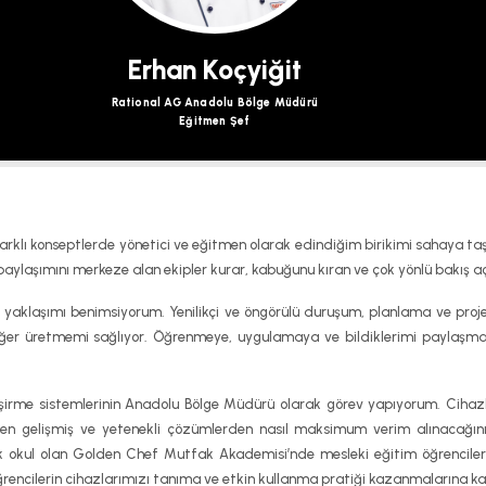
Erhan Koçyiğit
Rational AG Anadolu Bölge Müdürü
Eğitmen Şef
arklı konseptlerde yönetici ve eğitmen olarak edindiğim birikimi sahaya taş
ilgi paylaşımını merkeze alan ekipler kurar, kabuğunu kıran ve çok yönlü bakış aç
yaklaşımı benimsiyorum. Yenilikçi ve öngörülü duruşum, planlama ve proje
değer üretmemi sağlıyor. Öğrenmeye, uygulamaya ve bildiklerimi payla
rme sistemlerinin Anadolu Bölge Müdürü olarak görev yapıyorum. Cihaz
deki en gelişmiş ve yetenekli çözümlerden nasıl maksimum verim alınacağı
 okul olan Golden Chef Mutfak Akademisi’nde mesleki eğitim öğrencilerin
encilerin cihazlarımızı tanıma ve etkin kullanma pratiği kazanmalarına k