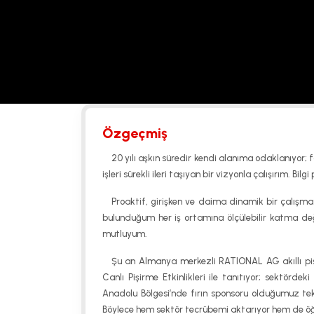
Özgeçmiş
20 yılı aşkın süredir kendi alanıma odaklanıyor; f
işleri sürekli ileri taşıyan bir vizyonla çalışırım. B
Proaktif, girişken ve daima dinamik bir çalışma 
bulunduğum her iş ortamına ölçülebilir katma 
mutluyum.
Şu an Almanya merkezli RATIONAL AG akıllı pişi
Canlı Pişirme Etkinlikleri ile tanıtıyor; sektör
Anadolu Bölgesi’nde fırın sponsoru olduğumuz tek
Böylece hem sektör tecrübemi aktarıyor hem de öğr