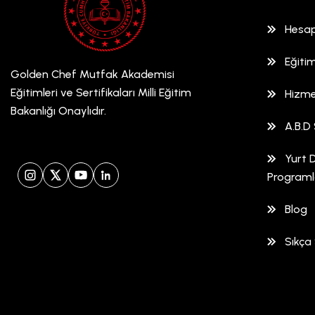
Hesap
Eğitim
Golden Chef Mutfak Akademisi
Eğitimleri ve Sertifikaları Milli Eğitim
Hizme
Bakanlığı Onaylıdır.
A.B.D 
Yurt D
Programl
Instagram
X (Twitter)
YouTube
LinkedIn
Blog
Sıkça