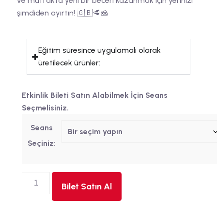
ve mutfakta yeni bir beceri kazanmak için yerinizi
şimdiden ayırtın! 🇬🇧🥩🧀
Eğitim süresince uygulamalı olarak
üretilecek ürünler:
Etkinlik Bileti Satın Alabilmek İçin Seans
Seçmelisiniz.
Seans
Seçiniz:
Bilet Satın Al