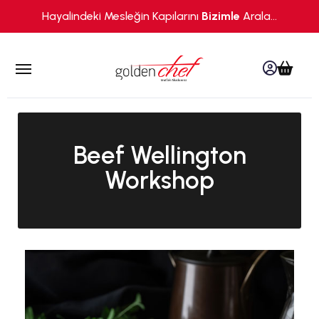
Hayalindeki Mesleğin Kapılarını
Bizimle
Arala...
yü kapat
Hesabı
Sepe
Menüyü aç
Beef Wellington
Workshop