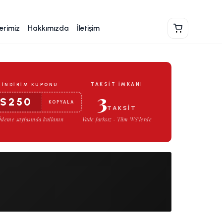
erimiz
Hakkımızda
İletişim
Sepet
TAKSIT İMKANI
İNDIRIM KUPONU
3
S250
KOPYALA
TAKSIT
deme sayfasında kullanın
Vade farksız · Tüm WS'lerde