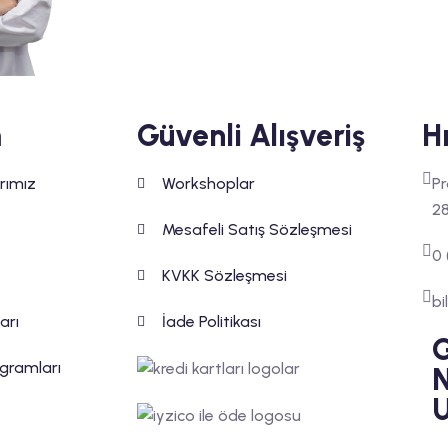
m
Güvenli Alışveriş
Hı
rımız
Workshoplar
Pr
28
Mesafeli Satış Sözleşmesi
0 
KVKK Sözleşmesi
bi
ları
İade Politikası
G
ogramları
N
U