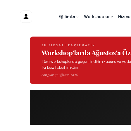
Eğitimler
Workshoplar
Hizmet
Hesabım
BU FIRSATI KAÇIRMAYIN
Workshop'larda Ağustos'a Öze
Tüm workshoplarda geçerli indirim kuponu ve vade
farksız taksit imkânı.
Son gün: 31 Ağustos 2026