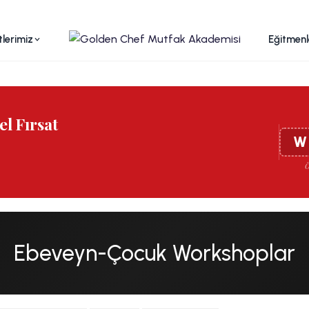
lerimiz
Eğitmenl
l Fırsat
W
Ö
Ebeveyn-Çocuk Workshoplar