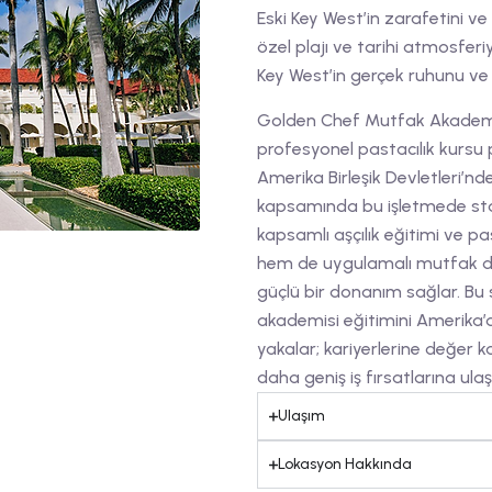
Eski Key West’in zarafetini v
özel plajı ve tarihi atmosferi
Key West’in gerçek ruhunu ve eş
Golden Chef Mutfak Akademisi
profesyonel pastacılık kursu
Amerika Birleşik Devletleri’n
kapsamında bu işletmede st
kapsamlı aşçılık eğitimi ve pas
hem de uygulamalı mutfak de
güçlü bir donanım sağlar. Bu 
akademisi eğitimini Amerika’
yakalar; kariyerlerine değer 
daha geniş iş fırsatlarına ulaşa
Ulaşım
Lokasyon Hakkında