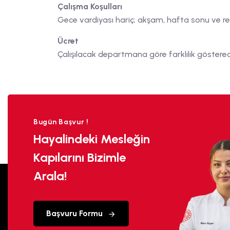
Çalışma Koşulları
Gece vardiyası hariç; akşam, hafta sonu ve re
Ücret
Çalışılacak departmana göre farklılık gösterec
Bugün Başvur !
Hayalindeki Mesleğin
Kapılarını Bizimle
Arala!
Başvuru Formu