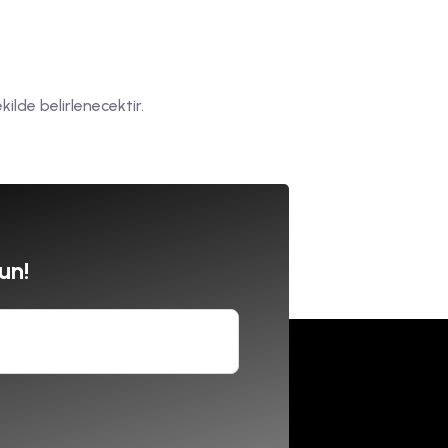
lde belirlenecektir.
un!