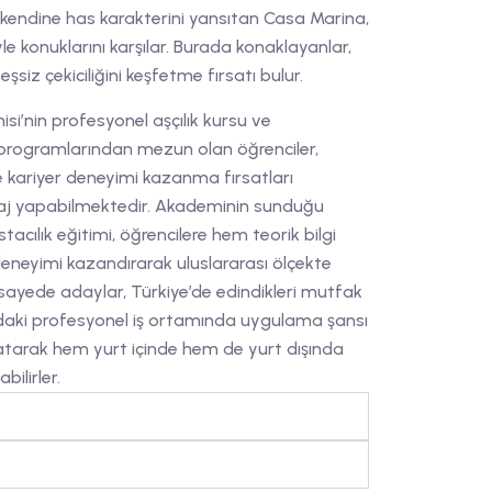
e kendine has karakterini yansıtan Casa Marina,
yle konuklarını karşılar. Burada konaklayanlar,
siz çekiciliğini keşfetme fırsatı bulur.
’nin profesyonel aşçılık kursu ve
 programlarından mezun olan öğrenciler,
de kariyer deneyimi kazanma fırsatları
aj yapabilmektedir. Akademinin sunduğu
tacılık eğitimi, öğrencilere hem teorik bilgi
neyimi kazandırarak uluslararası ölçekte
sayede adaylar, Türkiye’de edindikleri mutfak
daki profesyonel iş ortamında uygulama şansı
katarak hem yurt içinde hem de yurt dışında
bilirler.