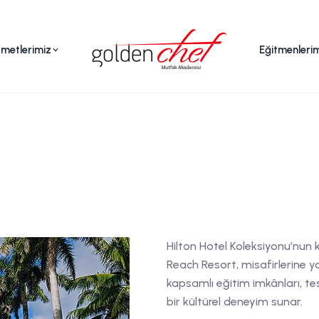
zmetlerimiz
Eğitmenleri
Casa Marina Resort
Key West, Florida
Hilton Hotel Koleksiyonu’nun 
Reach Resort, misafirlerine 
kapsamlı eğitim imkânları, tes
bir kültürel deneyim sunar.