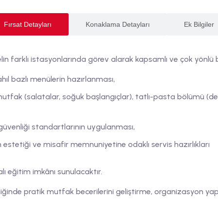
Fırsat Detayları
Konaklama Detayları
Ek Bilgiler
n farklı istasyonlarında görev alarak kapsamlı ve çok yönlü b
tahıl bazlı menülerin hazırlanması,
tfak (salatalar, soğuk başlangıçlar), tatlı-pasta bölümü (des
üvenliği standartlarının uygulanması,
 estetiği ve misafir memnuniyetine odaklı servis hazırlıkları
ı eğitim imkânı sunulacaktır.
rliğinde pratik mutfak becerilerini geliştirme, organizasyon ya