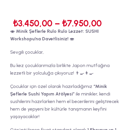
₺
3.450,00
–
₺
7.950,00
🍣
Minik Şeflerle Rulo Rulo Lezzet: SUSHI
Workshopu’na Davetlisiniz!
🍣
Sevgili çocuklar,
Bu kez çocuklarımızla birlikte Japon mutfağına
lezzetli bir yolculuğa çıkıyoruz! 👨‍🍳👩‍🍳
Çocuklar için özel olarak hazırladığımız
“Minik
Şeflerle Sushi Yapım Atölyesi”
ile minikler, kendi
sushilerini hazırlarken hem el becerilerini geliştirecek
hem de yepyeni bir kültürle tanışmanın keyfini
yaşayacaklar!
Görüntülenen fiyat standart olarak
1 Ebeveyn ve 1