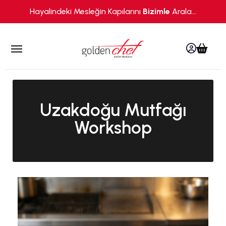
Hayalindeki Mesleğin Kapılarını
Bizimle
Arala...
yü kapat
Hesabı
Sepe
Menüyü aç
Uzakdoğu Mutfağı
Workshop