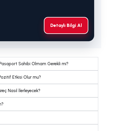
Detaylı Bilgi Al
Pasaport Sahibi Olmam Gerekli mi?
ozitif Etkisi Olur mu?
eç Nasıl İlerleyecek?
m?