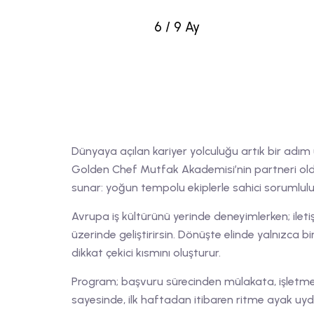
6 / 9 Ay
Dünyaya açılan kariyer yolculuğu artık bir adım
Golden Chef Mutfak Akademisi’nin partneri o
sunar: yoğun tempolu ekiplerle sahici sorumlulu
Avrupa iş kültürünü yerinde deneyimlerken; ileti
üzerinde geliştirirsin. Dönüşte elinde yalnızca bi
dikkat çekici kısmını oluşturur.
Program; başvuru sürecinden mülakata, işletm
sayesinde, ilk haftadan itibaren ritme ayak uyd