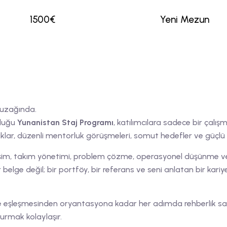
1500€
Yeni Mezun
 uzağında.
lduğu
Yunanistan Staj Programı
, katılımcılara sadece bir çalı
klar, düzenli mentorluk görüşmeleri, somut hedefler ve güçlü 
şim, takım yönetimi, problem çözme, operasyonel düşünme ve lid
r belge değil; bir portföy, bir referans ve seni anlatan bir kariy
e eşleşmesinden oryantasyona kadar her adımda rehberlik sa
urmak kolaylaşır.