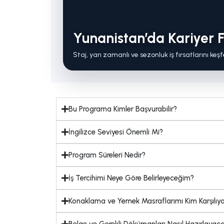
Yunanistan’da Kariyer Fı
Staj, yarı zamanlı ve sezonluk iş fırsatlarını keşf
Bu Programa Kimler Başvurabilir?
İngilizce Seviyesi Önemli Mi?
Program Süreleri Nedir?
İş Tercihimi Neye Göre Belirleyeceğim?
Konaklama ve Yemek Masraflarımı Kim Karşılıy
Belge ve Gerekli Dökümanları Nasıl Hazırlayac