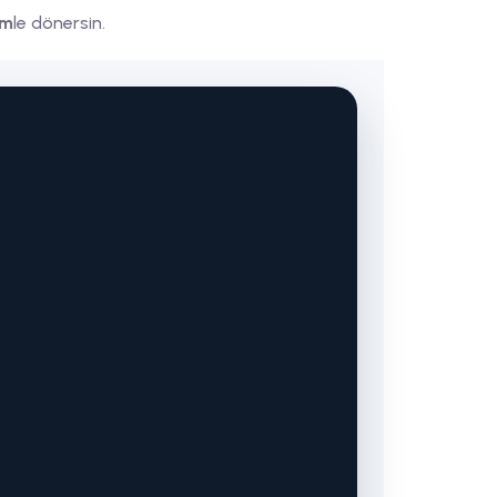
im
le dönersin.