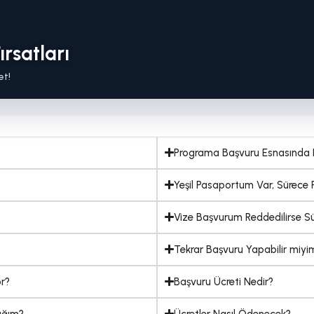
rsatları
et!
Programa Başvuru Esnasında 
Yeşil Pasaportum Var, Sürece P
Vize Başvurum Reddedilirse Sür
Tekrar Başvuru Yapabilir miyi
or?
Başvuru Ücreti Nedir?
ağım?
Ücretler Nasıl Ödenecek?