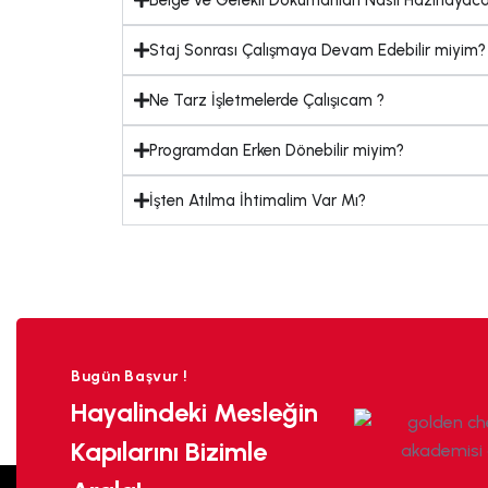
Staj Sonrası Çalışmaya Devam Edebilir miyim?
Ne Tarz İşletmelerde Çalışıcam ?
Programdan Erken Dönebilir miyim?
İşten Atılma İhtimalim Var Mı?
Bugün Başvur !
Hayalindeki Mesleğin
Kapılarını Bizimle