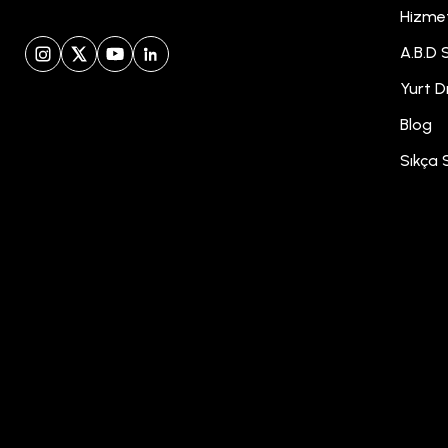
Hizmet
A.B.D S
Instagram
X (Twitter)
YouTube
LinkedIn
Yurt D
Blog
Sıkça 